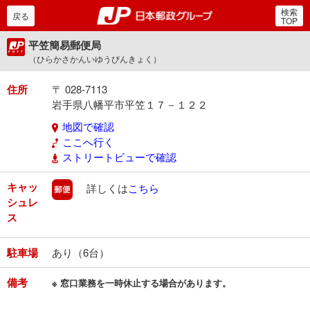
検索
郵便局・日本郵政グルー
戻る
TOP
平笠簡易郵便局
（ひらかさかんいゆうびんきょく）
住所
〒 028-7113
岩手県八幡平市平笠１７－１２２
地図で確認
ここへ行く
ストリートビューで確認
キャッ
郵便
詳しくは
こちら
シュレ
ス
駐車場
あり（6台）
備考
※ 窓口業務を一時休止する場合があります。