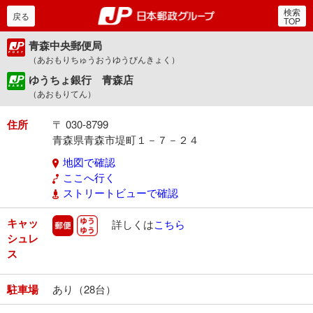
検索
郵便局・日本郵政グルー
戻る
TOP
青森中央郵便局
（あおもりちゅうおうゆうびんきょく）
ゆうちょ銀行 青森店
（あおもりてん）
住所
〒 030-8799
青森県青森市堤町１－７－２４
地図で確認
ここへ行く
ストリートビューで確認
キャッ
郵便
ゆうゆう
詳しくは
こちら
シュレ
ス
駐車場
あり（28台）