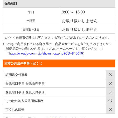
保険窓口
9:00 ～ 16:00
平日
お取り扱いしません
土曜日
お取り扱いしません
日曜日･休日
※バイク自賠責保険はお客さまスマホ等からのWebでの申込みとなります。
○いつもご利用されている郵便局で、商品やサービスを宣伝してみませんか？
郵便局広告の詳しい内容はこちらのホームページをご覧ください！！
（
https://www.jp-comm.jp/showshop.php?CD=840010
）
地方公共団体事務・宝くじ
×
証明書交付事務
×
受託窓口事務(受託販売事務)
×
受託窓口事務(受託交付事務)
○
その他の地方公共団体事務
×
宝くじの販売