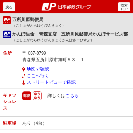
検索
郵便局・日本郵政グルー
戻る
TOP
五所川原郵便局
（ごしょがわらゆうびんきょく）
かんぽ生命 青森支店 五所川原郵便局かんぽサービス部
（ごしょがわらゆうびんきょくかんぽさーびすぶ）
住所
〒 037-8799
青森県五所川原市旭町５３－１
地図で確認
ここへ行く
ストリートビューで確認
キャッ
郵便
ゆうゆう
詳しくは
こちら
シュレ
ス
駐車場
あり（4台）