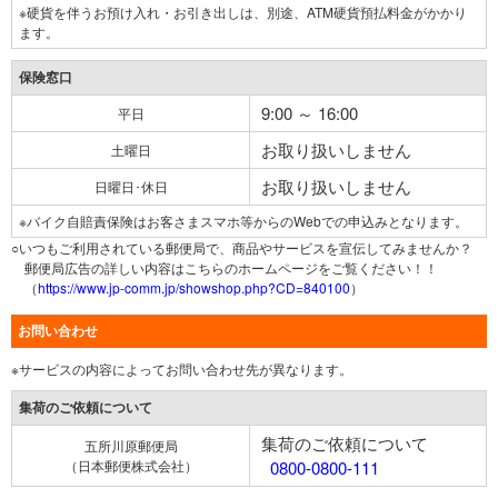
※硬貨を伴うお預け入れ・お引き出しは、別途、ATM硬貨預払料金がかかり
ます。
保険窓口
9:00 ～ 16:00
平日
お取り扱いしません
土曜日
お取り扱いしません
日曜日･休日
※バイク自賠責保険はお客さまスマホ等からのWebでの申込みとなります。
○いつもご利用されている郵便局で、商品やサービスを宣伝してみませんか？
郵便局広告の詳しい内容はこちらのホームページをご覧ください！！
（
https://www.jp-comm.jp/showshop.php?CD=840100
）
お問い合わせ
※サービスの内容によってお問い合わせ先が異なります。
集荷のご依頼について
集荷のご依頼について
五所川原郵便局
（日本郵便株式会社）
0800-0800-111