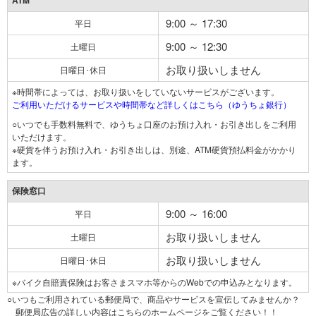
ATM
9:00 ～ 17:30
平日
9:00 ～ 12:30
土曜日
お取り扱いしません
日曜日･休日
※時間帯によっては、お取り扱いをしていないサービスがございます。
ご利用いただけるサービスや時間帯など詳しくはこちら（ゆうちょ銀行）
○いつでも手数料無料で、ゆうちょ口座のお預け入れ・お引き出しをご利用
いただけます。
※硬貨を伴うお預け入れ・お引き出しは、別途、ATM硬貨預払料金がかかり
ます。
保険窓口
9:00 ～ 16:00
平日
お取り扱いしません
土曜日
お取り扱いしません
日曜日･休日
※バイク自賠責保険はお客さまスマホ等からのWebでの申込みとなります。
○いつもご利用されている郵便局で、商品やサービスを宣伝してみませんか？
郵便局広告の詳しい内容はこちらのホームページをご覧ください！！