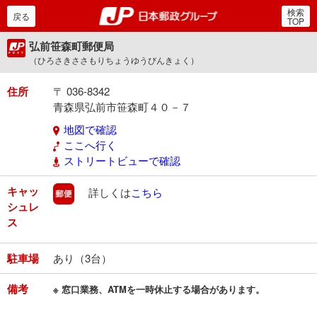
検索
郵便局・日本郵政グルー
戻る
TOP
弘前笹森町郵便局
（ひろさきささもりちょうゆうびんきょく）
住所
〒 036-8342
青森県弘前市笹森町４０－７
地図で確認
ここへ行く
ストリートビューで確認
キャッ
郵便
詳しくは
こちら
シュレ
ス
駐車場
あり（3台）
備考
※ 窓口業務、ATMを一時休止する場合があります。