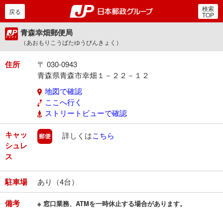
検索
郵便局・日本郵政グルー
戻る
TOP
青森幸畑郵便局
（あおもりこうばたゆうびんきょく）
住所
〒 030-0943
青森県青森市幸畑１－２２－１２
地図で確認
ここへ行く
ストリートビューで確認
キャッ
郵便
詳しくは
こちら
シュレ
ス
駐車場
あり（4台）
備考
※ 窓口業務、ATMを一時休止する場合があります。