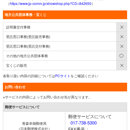
（
https://www.jp-comm.jp/showshop.php?CD=842650
）
地方公共団体事務・宝くじ
×
証明書交付事務
×
受託窓口事務(受託販売事務)
×
受託窓口事務(受託交付事務)
○
その他の地方公共団体事務
×
宝くじの販売
各取り扱い内容の詳細については
PCサイト
をご確認ください
お問い合わせ
※サービスの内容によってお問い合わせ先が異なります。
郵便サービスについて
郵便サービスについて
017-738-5300
青森幸畑郵便局
（日本郵便株式会社）
FAX番号：