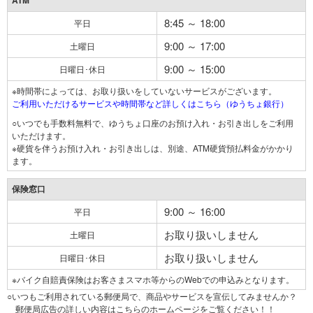
ATM
8:45 ～ 18:00
平日
9:00 ～ 17:00
土曜日
9:00 ～ 15:00
日曜日･休日
※時間帯によっては、お取り扱いをしていないサービスがございます。
ご利用いただけるサービスや時間帯など詳しくはこちら（ゆうちょ銀行）
○いつでも手数料無料で、ゆうちょ口座のお預け入れ・お引き出しをご利用
いただけます。
※硬貨を伴うお預け入れ・お引き出しは、別途、ATM硬貨預払料金がかかり
ます。
保険窓口
9:00 ～ 16:00
平日
お取り扱いしません
土曜日
お取り扱いしません
日曜日･休日
※バイク自賠責保険はお客さまスマホ等からのWebでの申込みとなります。
○いつもご利用されている郵便局で、商品やサービスを宣伝してみませんか？
郵便局広告の詳しい内容はこちらのホームページをご覧ください！！