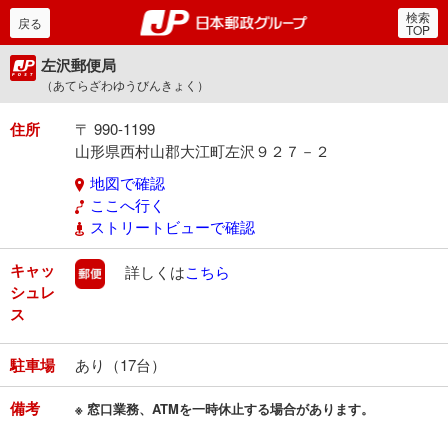
検索
郵便局・日本郵政グルー
戻る
TOP
左沢郵便局
（あてらざわゆうびんきょく）
住所
〒 990-1199
山形県西村山郡大江町左沢９２７－２
地図で確認
ここへ行く
ストリートビューで確認
キャッ
郵便
詳しくは
こちら
シュレ
ス
駐車場
あり（17台）
備考
※ 窓口業務、ATMを一時休止する場合があります。