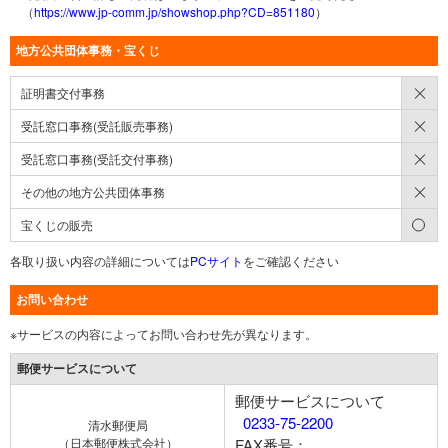
（
https://www.jp-comm.jp/showshop.php?CD=851180
）
地方公共団体事務・宝くじ
×
証明書交付事務
×
受託窓口事務(受託販売事務)
×
受託窓口事務(受託交付事務)
×
その他の地方公共団体事務
○
宝くじの販売
各取り扱い内容の詳細については
PCサイト
をご確認ください
お問い合わせ
※サービスの内容によってお問い合わせ先が異なります。
郵便サービスについて
郵便サービスについて
0233-75-2200
清水郵便局
（日本郵便株式会社）
FAX番号：