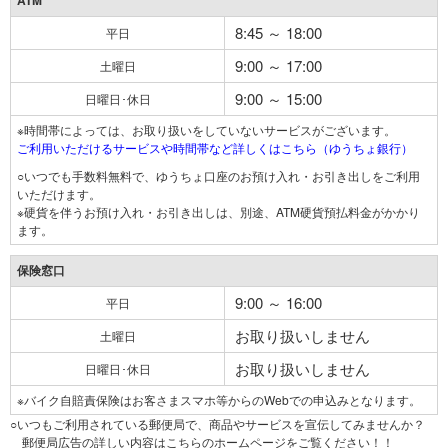
ATM
8:45 ～ 18:00
平日
9:00 ～ 17:00
土曜日
9:00 ～ 15:00
日曜日･休日
※時間帯によっては、お取り扱いをしていないサービスがございます。
ご利用いただけるサービスや時間帯など詳しくはこちら（ゆうちょ銀行）
○いつでも手数料無料で、ゆうちょ口座のお預け入れ・お引き出しをご利用
いただけます。
※硬貨を伴うお預け入れ・お引き出しは、別途、ATM硬貨預払料金がかかり
ます。
保険窓口
9:00 ～ 16:00
平日
お取り扱いしません
土曜日
お取り扱いしません
日曜日･休日
※バイク自賠責保険はお客さまスマホ等からのWebでの申込みとなります。
○いつもご利用されている郵便局で、商品やサービスを宣伝してみませんか？
郵便局広告の詳しい内容はこちらのホームページをご覧ください！！