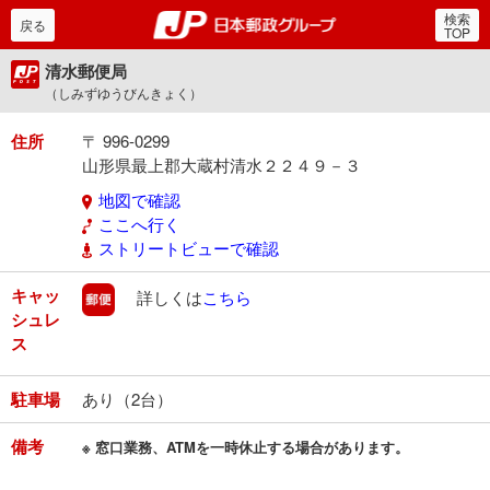
検索
郵便局・日本郵政グルー
戻る
TOP
清水郵便局
（しみずゆうびんきょく）
住所
〒 996-0299
山形県最上郡大蔵村清水２２４９－３
地図で確認
ここへ行く
ストリートビューで確認
キャッ
郵便
詳しくは
こちら
シュレ
ス
駐車場
あり（2台）
備考
※ 窓口業務、ATMを一時休止する場合があります。