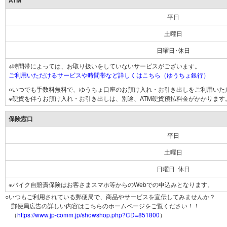
ATM
平日
土曜日
日曜日･休日
※時間帯によっては、お取り扱いをしていないサービスがございます。
ご利用いただけるサービスや時間帯など詳しくはこちら（ゆうちょ銀行）
○いつでも手数料無料で、ゆうちょ口座のお預け入れ・お引き出しをご利用いた
※硬貨を伴うお預け入れ・お引き出しは、別途、ATM硬貨預払料金がかかります
保険窓口
平日
土曜日
日曜日･休日
※バイク自賠責保険はお客さまスマホ等からのWebでの申込みとなります。
○いつもご利用されている郵便局で、商品やサービスを宣伝してみませんか？
郵便局広告の詳しい内容はこちらのホームページをご覧ください！！
（
https://www.jp-comm.jp/showshop.php?CD=851800
）