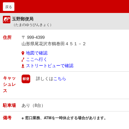
戻る
玉野郵便局
（たまのゆうびんきょく）
住所
〒 999-4399
山形県尾花沢市鶴巻田４５１－２
地図で確認
ここへ行く
ストリートビューで確認
キャッ
郵便
詳しくは
こちら
シュレ
ス
駐車場
あり（8台）
備考
※ 窓口業務、ATMを一時休止する場合があります。