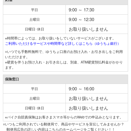
ATM
9:00 ～ 17:30
平日
9:00 ～ 12:30
土曜日
お取り扱いしません
日曜日･休日
※時間帯によっては、お取り扱いをしていないサービスがございます。
ご利用いただけるサービスや時間帯など詳しくはこちら（ゆうちょ銀行）
○いつでも手数料無料で、ゆうちょ口座のお預け入れ・お引き出しをご利用
いただけます。
※硬貨を伴うお預け入れ・お引き出しは、別途、ATM硬貨預払料金がかかり
ます。
保険窓口
9:00 ～ 16:00
平日
お取り扱いしません
土曜日
お取り扱いしません
日曜日･休日
※バイク自賠責保険はお客さまスマホ等からのWebでの申込みとなります。
○いつもご利用されている郵便局で、商品やサービスを宣伝してみませんか？
郵便局広告の詳しい内容はこちらのホームページをご覧ください！！