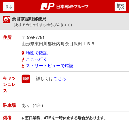
検索
郵便局・日本郵政グルー
戻る
TOP
余目茶屋町郵便局
（あまるめちゃやまちゆうびんきょく）
住所
〒 999-7781
山形県東田川郡庄内町余目沢田１５５
地図で確認
ここへ行く
ストリートビューで確認
キャッ
郵便
詳しくは
こちら
シュレ
ス
駐車場
あり（4台）
備考
※ 窓口業務、ATMを一時休止する場合があります。