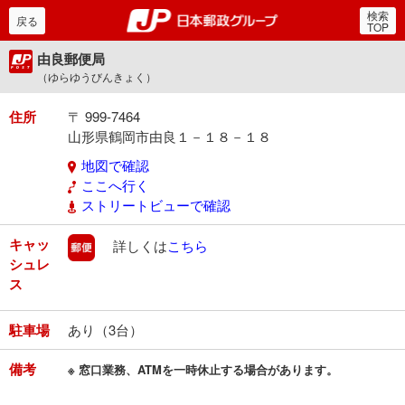
検索
郵便局・日本郵政グルー
戻る
TOP
由良郵便局
（ゆらゆうびんきょく）
住所
〒 999-7464
山形県鶴岡市由良１－１８－１８
地図で確認
ここへ行く
ストリートビューで確認
キャッ
郵便
詳しくは
こちら
シュレ
ス
駐車場
あり（3台）
備考
※ 窓口業務、ATMを一時休止する場合があります。