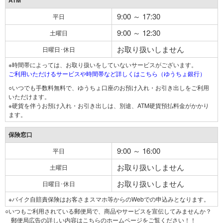
ATM
9:00 ～ 17:30
平日
9:00 ～ 12:30
土曜日
お取り扱いしません
日曜日･休日
※時間帯によっては、お取り扱いをしていないサービスがございます。
ご利用いただけるサービスや時間帯など詳しくはこちら（ゆうちょ銀行）
○いつでも手数料無料で、ゆうちょ口座のお預け入れ・お引き出しをご利用
いただけます。
※硬貨を伴うお預け入れ・お引き出しは、別途、ATM硬貨預払料金がかかり
ます。
保険窓口
9:00 ～ 16:00
平日
お取り扱いしません
土曜日
お取り扱いしません
日曜日･休日
※バイク自賠責保険はお客さまスマホ等からのWebでの申込みとなります。
○いつもご利用されている郵便局で、商品やサービスを宣伝してみませんか？
郵便局広告の詳しい内容はこちらのホームページをご覧ください！！