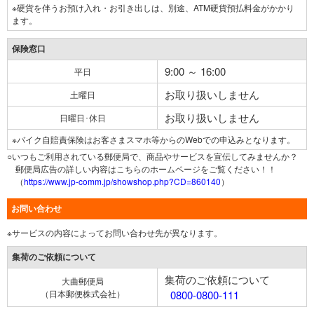
※硬貨を伴うお預け入れ・お引き出しは、別途、ATM硬貨預払料金がかかり
ます。
保険窓口
9:00 ～ 16:00
平日
お取り扱いしません
土曜日
お取り扱いしません
日曜日･休日
※バイク自賠責保険はお客さまスマホ等からのWebでの申込みとなります。
○いつもご利用されている郵便局で、商品やサービスを宣伝してみませんか？
郵便局広告の詳しい内容はこちらのホームページをご覧ください！！
（
https://www.jp-comm.jp/showshop.php?CD=860140
）
お問い合わせ
※サービスの内容によってお問い合わせ先が異なります。
集荷のご依頼について
集荷のご依頼について
大曲郵便局
（日本郵便株式会社）
0800-0800-111