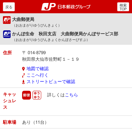
検索
郵便局・日本郵政グルー
戻る
TOP
大曲郵便局
（おおまがりゆうびんきょく）
かんぽ生命 秋田支店 大曲郵便局かんぽサービス部
（おおまがりゆうびんきょくかんぽさーびすぶ）
住所
〒 014-8799
秋田県大仙市佐野町１－１９
地図で確認
ここへ行く
ストリートビューで確認
キャッ
郵便
ゆうゆう
詳しくは
こちら
シュレ
ス
駐車場
あり（11台）