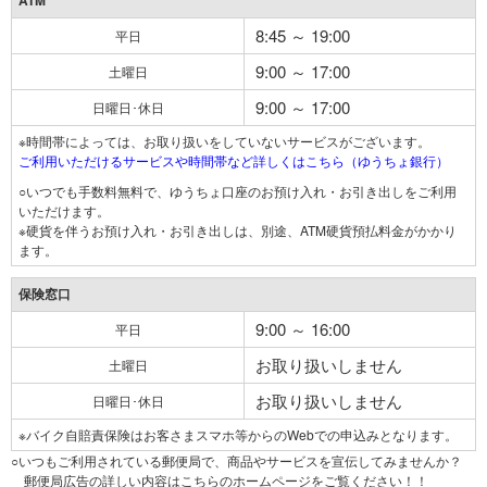
ATM
8:45 ～ 19:00
平日
9:00 ～ 17:00
土曜日
9:00 ～ 17:00
日曜日･休日
※時間帯によっては、お取り扱いをしていないサービスがございます。
ご利用いただけるサービスや時間帯など詳しくはこちら（ゆうちょ銀行）
○いつでも手数料無料で、ゆうちょ口座のお預け入れ・お引き出しをご利用
いただけます。
※硬貨を伴うお預け入れ・お引き出しは、別途、ATM硬貨預払料金がかかり
ます。
保険窓口
9:00 ～ 16:00
平日
お取り扱いしません
土曜日
お取り扱いしません
日曜日･休日
※バイク自賠責保険はお客さまスマホ等からのWebでの申込みとなります。
○いつもご利用されている郵便局で、商品やサービスを宣伝してみませんか？
郵便局広告の詳しい内容はこちらのホームページをご覧ください！！