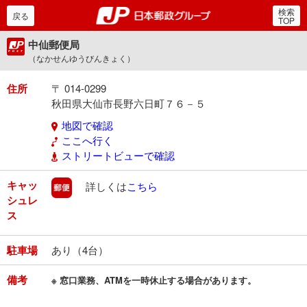
検索
郵便局・日本郵政グルー
戻る
TOP
中仙郵便局
（なかせんゆうびんきょく）
住所
〒 014-0299
秋田県大仙市長野六日町７６－５
地図で確認
ここへ行く
ストリートビューで確認
キャッ
郵便
詳しくは
こちら
シュレ
ス
駐車場
あり（4台）
備考
※ 窓口業務、ATMを一時休止する場合があります。