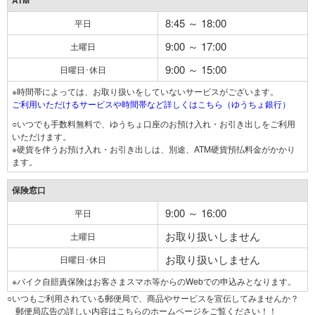
ATM
8:45 ～ 18:00
平日
9:00 ～ 17:00
土曜日
9:00 ～ 15:00
日曜日･休日
※時間帯によっては、お取り扱いをしていないサービスがございます。
ご利用いただけるサービスや時間帯など詳しくはこちら（ゆうちょ銀行）
○いつでも手数料無料で、ゆうちょ口座のお預け入れ・お引き出しをご利用
いただけます。
※硬貨を伴うお預け入れ・お引き出しは、別途、ATM硬貨預払料金がかかり
ます。
保険窓口
9:00 ～ 16:00
平日
お取り扱いしません
土曜日
お取り扱いしません
日曜日･休日
※バイク自賠責保険はお客さまスマホ等からのWebでの申込みとなります。
○いつもご利用されている郵便局で、商品やサービスを宣伝してみませんか？
郵便局広告の詳しい内容はこちらのホームページをご覧ください！！