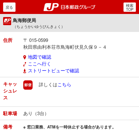
検索
郵便局・日本郵政グルー
戻る
TOP
鳥海郵便局
（ちょうかいゆうびんきょく）
住所
〒 015-0599
秋田県由利本荘市鳥海町伏見久保９－４
地図で確認
ここへ行く
ストリートビューで確認
キャッ
郵便
詳しくは
こちら
シュレ
ス
駐車場
あり（3台）
備考
※ 窓口業務、ATMを一時休止する場合があります。