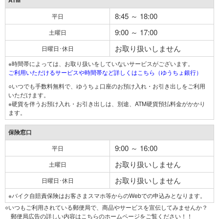
ATM
8:45 ～ 18:00
平日
9:00 ～ 17:00
土曜日
お取り扱いしません
日曜日･休日
※時間帯によっては、お取り扱いをしていないサービスがございます。
ご利用いただけるサービスや時間帯など詳しくはこちら（ゆうちょ銀行）
○いつでも手数料無料で、ゆうちょ口座のお預け入れ・お引き出しをご利用
いただけます。
※硬貨を伴うお預け入れ・お引き出しは、別途、ATM硬貨預払料金がかかり
ます。
保険窓口
9:00 ～ 16:00
平日
お取り扱いしません
土曜日
お取り扱いしません
日曜日･休日
※バイク自賠責保険はお客さまスマホ等からのWebでの申込みとなります。
○いつもご利用されている郵便局で、商品やサービスを宣伝してみませんか？
郵便局広告の詳しい内容はこちらのホームページをご覧ください！！