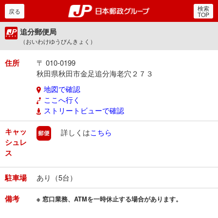
検索
郵便局・日本郵政グルー
戻る
TOP
追分郵便局
（おいわけゆうびんきょく）
住所
〒 010-0199
秋田県秋田市金足追分海老穴２７３
地図で確認
ここへ行く
ストリートビューで確認
キャッ
郵便
詳しくは
こちら
シュレ
ス
駐車場
あり（5台）
備考
※ 窓口業務、ATMを一時休止する場合があります。