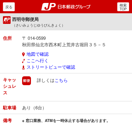
検索
郵便局・日本郵政グルー
戻る
TOP
西明寺郵便局
（さいみょうじゆうびんきょく）
住所
〒 014-0599
秋田県仙北市西木町上荒井古堀田３５－５
地図で確認
ここへ行く
ストリートビューで確認
キャッ
郵便
詳しくは
こちら
シュレ
ス
駐車場
あり（6台）
備考
※ 窓口業務、ATMを一時休止する場合があります。