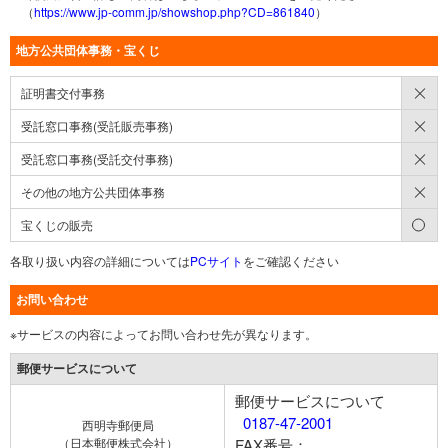
（
https://www.jp-comm.jp/showshop.php?CD=861840
）
地方公共団体事務・宝くじ
×
証明書交付事務
×
受託窓口事務(受託販売事務)
×
受託窓口事務(受託交付事務)
×
その他の地方公共団体事務
○
宝くじの販売
各取り扱い内容の詳細については
PCサイト
をご確認ください
お問い合わせ
※サービスの内容によってお問い合わせ先が異なります。
郵便サービスについて
郵便サービスについて
0187-47-2001
西明寺郵便局
（日本郵便株式会社）
FAX番号：