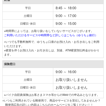
ATM
8:45 ～ 18:00
平日
9:00 ～ 17:00
土曜日
9:00 ～ 15:00
日曜日･休日
※時間帯によっては、お取り扱いをしていないサービスがございます。
ご利用いただけるサービスや時間帯など詳しくはこちら（ゆうちょ銀行）
○いつでも手数料無料で、ゆうちょ口座のお預け入れ・お引き出しをご利用
いただけます。
※硬貨を伴うお預け入れ・お引き出しは、別途、ATM硬貨預払料金がかかり
ます。
保険窓口
9:00 ～ 16:00
平日
お取り扱いしません
土曜日
お取り扱いしません
日曜日･休日
※バイク自賠責保険はお客さまスマホ等からのWebでの申込みとなります。
○いつもご利用されている郵便局で、商品やサービスを宣伝してみませんか？
郵便局広告の詳しい内容はこちらのホームページをご覧ください！！