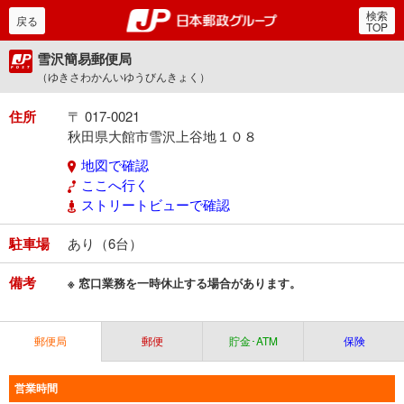
検索
郵便局・日本郵政グルー
戻る
TOP
雪沢簡易郵便局
（ゆきさわかんいゆうびんきょく）
住所
〒 017-0021
秋田県大館市雪沢上谷地１０８
地図で確認
ここへ行く
ストリートビューで確認
駐車場
あり（6台）
備考
※ 窓口業務を一時休止する場合があります。
郵便局
郵便
貯金･ATM
保険
営業時間