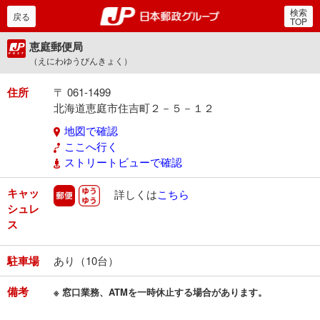
検索
郵便局・日本郵政グルー
戻る
TOP
恵庭郵便局
（えにわゆうびんきょく）
住所
〒 061-1499
北海道恵庭市住吉町２－５－１２
地図で確認
ここへ行く
ストリートビューで確認
キャッ
郵便
ゆうゆう
詳しくは
こちら
シュレ
ス
駐車場
あり（10台）
備考
※ 窓口業務、ATMを一時休止する場合があります。