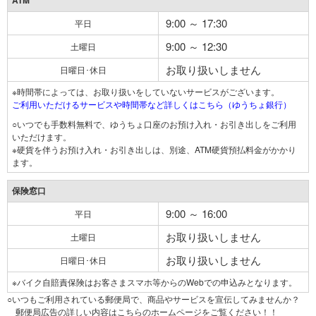
ATM
9:00 ～ 17:30
平日
9:00 ～ 12:30
土曜日
お取り扱いしません
日曜日･休日
※時間帯によっては、お取り扱いをしていないサービスがございます。
ご利用いただけるサービスや時間帯など詳しくはこちら（ゆうちょ銀行）
○いつでも手数料無料で、ゆうちょ口座のお預け入れ・お引き出しをご利用
いただけます。
※硬貨を伴うお預け入れ・お引き出しは、別途、ATM硬貨預払料金がかかり
ます。
保険窓口
9:00 ～ 16:00
平日
お取り扱いしません
土曜日
お取り扱いしません
日曜日･休日
※バイク自賠責保険はお客さまスマホ等からのWebでの申込みとなります。
○いつもご利用されている郵便局で、商品やサービスを宣伝してみませんか？
郵便局広告の詳しい内容はこちらのホームページをご覧ください！！