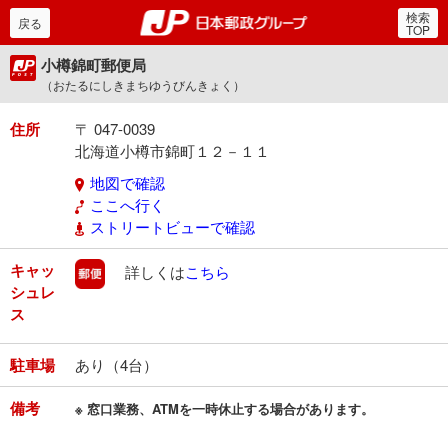
検索
郵便局・日本郵政グルー
戻る
TOP
小樽錦町郵便局
（おたるにしきまちゆうびんきょく）
住所
〒 047-0039
北海道小樽市錦町１２－１１
地図で確認
ここへ行く
ストリートビューで確認
キャッ
郵便
詳しくは
こちら
シュレ
ス
駐車場
あり（4台）
備考
※ 窓口業務、ATMを一時休止する場合があります。