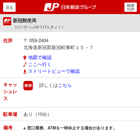
検索
郵便局・日本郵政グルー
戻る
TOP
新冠郵便局
（にいかっぷゆうびんきょく）
住所
〒 059-2404
北海道新冠郡新冠町東町１５－７
地図で確認
ここへ行く
ストリートビューで確認
キャッ
郵便
詳しくは
こちら
シュレ
ス
駐車場
あり（10台）
備考
※ 窓口業務、ATMを一時休止する場合があります。