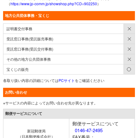
（
https://www.jp-comm.jp/showshop.php?CD=902250
）
地方公共団体事務・宝くじ
×
証明書交付事務
×
受託窓口事務(受託販売事務)
×
受託窓口事務(受託交付事務)
×
その他の地方公共団体事務
○
宝くじの販売
各取り扱い内容の詳細については
PCサイト
をご確認ください
お問い合わせ
※サービスの内容によってお問い合わせ先が異なります。
郵便サービスについて
郵便サービスについて
0146-47-2495
新冠郵便局
（日本郵便株式会社）
FAX番号：