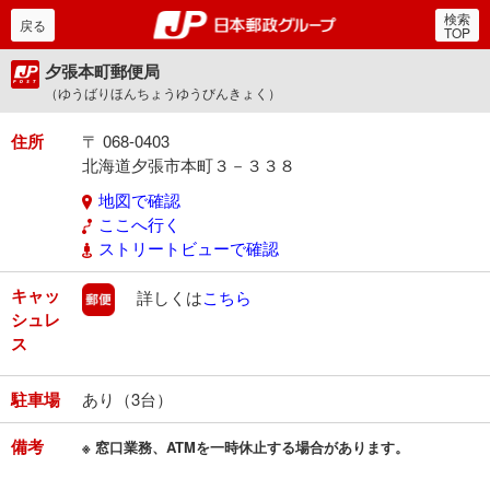
検索
郵便局・日本郵政グルー
戻る
TOP
夕張本町郵便局
（ゆうばりほんちょうゆうびんきょく）
住所
〒 068-0403
北海道夕張市本町３－３３８
地図で確認
ここへ行く
ストリートビューで確認
キャッ
郵便
詳しくは
こちら
シュレ
ス
駐車場
あり（3台）
備考
※ 窓口業務、ATMを一時休止する場合があります。