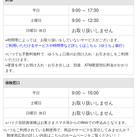
ATM
9:00 ～ 17:30
平日
9:00 ～ 12:30
土曜日
お取り扱いしません
日曜日･休日
※時間帯によっては、お取り扱いをしていないサービスがございます。
ご利用いただけるサービスや時間帯など詳しくはこちら（ゆうちょ銀行）
○いつでも手数料無料で、ゆうちょ口座のお預け入れ・お引き出しをご利用
いただけます。
※硬貨を伴うお預け入れ・お引き出しは、別途、ATM硬貨預払料金がかかり
ます。
保険窓口
9:00 ～ 16:00
平日
お取り扱いしません
土曜日
お取り扱いしません
日曜日･休日
※バイク自賠責保険はお客さまスマホ等からのWebでの申込みとなります。
○いつもご利用されている郵便局で、商品やサービスを宣伝してみませんか？
郵便局広告の詳しい内容はこちらのホームページをご覧ください！！