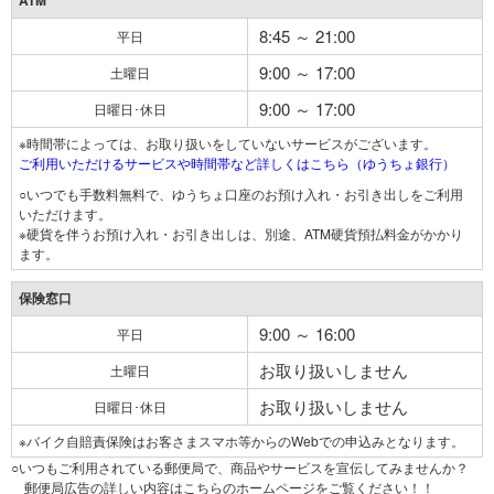
ATM
8:45 ～ 21:00
平日
9:00 ～ 17:00
土曜日
9:00 ～ 17:00
日曜日･休日
※時間帯によっては、お取り扱いをしていないサービスがございます。
ご利用いただけるサービスや時間帯など詳しくはこちら（ゆうちょ銀行）
○いつでも手数料無料で、ゆうちょ口座のお預け入れ・お引き出しをご利用
いただけます。
※硬貨を伴うお預け入れ・お引き出しは、別途、ATM硬貨預払料金がかかり
ます。
保険窓口
9:00 ～ 16:00
平日
お取り扱いしません
土曜日
お取り扱いしません
日曜日･休日
※バイク自賠責保険はお客さまスマホ等からのWebでの申込みとなります。
○いつもご利用されている郵便局で、商品やサービスを宣伝してみませんか？
郵便局広告の詳しい内容はこちらのホームページをご覧ください！！