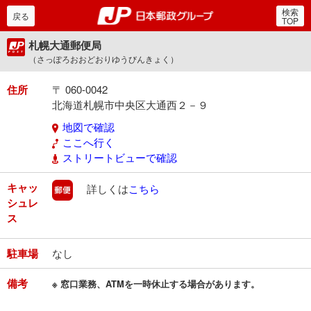
検索
郵便局・日本郵政グルー
戻る
TOP
札幌大通郵便局
（さっぽろおおどおりゆうびんきょく）
住所
〒 060-0042
北海道札幌市中央区大通西２－９
地図で確認
ここへ行く
ストリートビューで確認
キャッ
郵便
詳しくは
こちら
シュレ
ス
駐車場
なし
備考
※ 窓口業務、ATMを一時休止する場合があります。