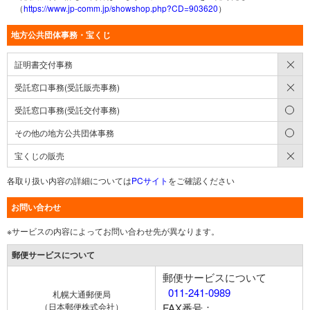
（
https://www.jp-comm.jp/showshop.php?CD=903620
）
地方公共団体事務・宝くじ
×
証明書交付事務
×
受託窓口事務(受託販売事務)
○
受託窓口事務(受託交付事務)
○
その他の地方公共団体事務
×
宝くじの販売
各取り扱い内容の詳細については
PCサイト
をご確認ください
お問い合わせ
※サービスの内容によってお問い合わせ先が異なります。
郵便サービスについて
郵便サービスについて
011-241-0989
札幌大通郵便局
（日本郵便株式会社）
FAX番号：