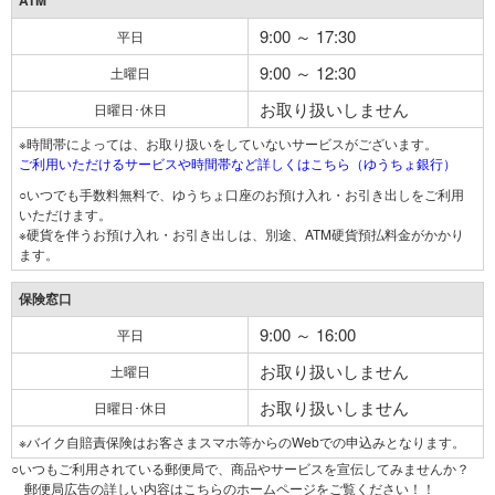
ATM
9:00 ～ 17:30
平日
9:00 ～ 12:30
土曜日
お取り扱いしません
日曜日･休日
※時間帯によっては、お取り扱いをしていないサービスがございます。
ご利用いただけるサービスや時間帯など詳しくはこちら（ゆうちょ銀行）
○いつでも手数料無料で、ゆうちょ口座のお預け入れ・お引き出しをご利用
いただけます。
※硬貨を伴うお預け入れ・お引き出しは、別途、ATM硬貨預払料金がかかり
ます。
保険窓口
9:00 ～ 16:00
平日
お取り扱いしません
土曜日
お取り扱いしません
日曜日･休日
※バイク自賠責保険はお客さまスマホ等からのWebでの申込みとなります。
○いつもご利用されている郵便局で、商品やサービスを宣伝してみませんか？
郵便局広告の詳しい内容はこちらのホームページをご覧ください！！