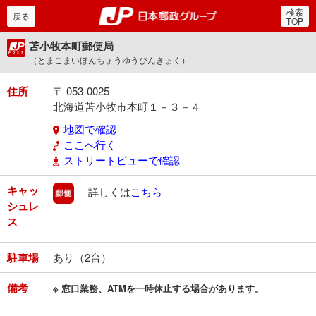
検索
郵便局・日本郵政グルー
戻る
TOP
苫小牧本町郵便局
（とまこまいほんちょうゆうびんきょく）
住所
〒 053-0025
北海道苫小牧市本町１－３－４
地図で確認
ここへ行く
ストリートビューで確認
キャッ
郵便
詳しくは
こちら
シュレ
ス
駐車場
あり（2台）
備考
※ 窓口業務、ATMを一時休止する場合があります。