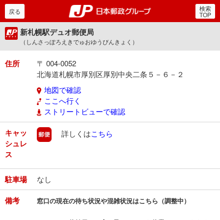
検索
郵便局・日本郵政グルー
戻る
TOP
新札幌駅デュオ郵便局
（しんさっぽろえきでゅおゆうびんきょく）
住所
〒 004-0052
北海道札幌市厚別区厚別中央二条５－６－２
地図で確認
ここへ行く
ストリートビューで確認
キャッ
郵便
詳しくは
こちら
シュレ
ス
駐車場
なし
備考
窓口の現在の待ち状況や混雑状況はこちら（調整中）