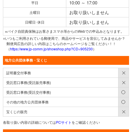
10:00 ～ 17:00
平日
お取り扱いしません
土曜日
お取り扱いしません
日曜日･休日
※バイク自賠責保険はお客さまスマホ等からのWebでの申込みとなります。
○いつもご利用されている郵便局で、商品やサービスを宣伝してみませんか？
郵便局広告の詳しい内容はこちらのホームページをご覧ください！！
（
https://www.jp-comm.jp/showshop.php?CD=905230
）
地方公共団体事務・宝くじ
×
証明書交付事務
×
受託窓口事務(受託販売事務)
○
受託窓口事務(受託交付事務)
○
その他の地方公共団体事務
×
宝くじの販売
各取り扱い内容の詳細については
PCサイト
をご確認ください