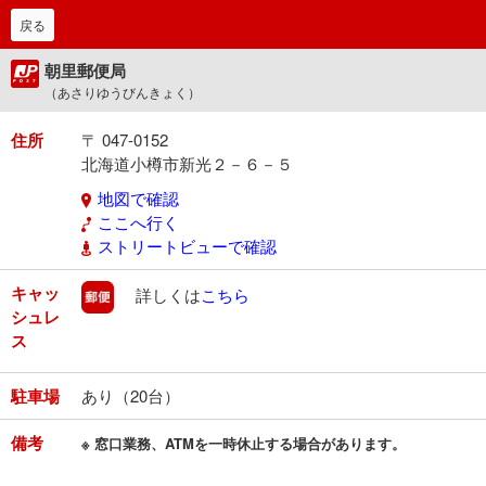
戻る
朝里郵便局
（あさりゆうびんきょく）
住所
〒 047-0152
北海道小樽市新光２－６－５
地図で確認
ここへ行く
ストリートビューで確認
キャッ
郵便
詳しくは
こちら
シュレ
ス
駐車場
あり（20台）
備考
※ 窓口業務、ATMを一時休止する場合があります。