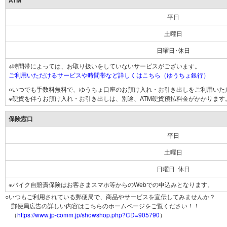
ATM
平日
土曜日
日曜日･休日
※時間帯によっては、お取り扱いをしていないサービスがございます。
ご利用いただけるサービスや時間帯など詳しくはこちら（ゆうちょ銀行）
○いつでも手数料無料で、ゆうちょ口座のお預け入れ・お引き出しをご利用いた
※硬貨を伴うお預け入れ・お引き出しは、別途、ATM硬貨預払料金がかかります
保険窓口
平日
土曜日
日曜日･休日
※バイク自賠責保険はお客さまスマホ等からのWebでの申込みとなります。
○いつもご利用されている郵便局で、商品やサービスを宣伝してみませんか？
郵便局広告の詳しい内容はこちらのホームページをご覧ください！！
（
https://www.jp-comm.jp/showshop.php?CD=905790
）