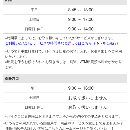
ATM
8:45 ～ 18:00
平日
9:00 ～ 17:00
土曜日
9:00 ～ 14:00
日曜日･休日
※時間帯によっては、お取り扱いをしていないサービスがございます。
ご利用いただけるサービスや時間帯など詳しくはこちら（ゆうちょ銀行）
○いつでも手数料無料で、ゆうちょ口座のお預け入れ・お引き出しをご利用
いただけます。
※硬貨を伴うお預け入れ・お引き出しは、別途、ATM硬貨預払料金がかかり
ます。
保険窓口
9:00 ～ 16:00
平日
お取り扱いしません
土曜日
お取り扱いしません
日曜日･休日
※バイク自賠責保険はお客さまスマホ等からのWebでの申込みとなります。
○いつもご利用されている郵便局で、商品やサービスを宣伝してみませんか？
郵便局広告の詳しい内容はこちらのホームページをご覧ください！！