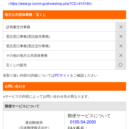
（
https://www.jp-comm.jp/showshop.php?CD=910160
）
地方公共団体事務・宝くじ
×
証明書交付事務
×
受託窓口事務(受託販売事務)
×
受託窓口事務(受託交付事務)
×
その他の地方公共団体事務
○
宝くじの販売
各取り扱い内容の詳細については
PCサイト
をご確認ください
お問い合わせ
※サービスの内容によってお問い合わせ先が異なります。
郵便サービスについて
郵便サービスについて
0155-54-2030
幕別郵便局
（日本郵便株式会社）
FAX番号：