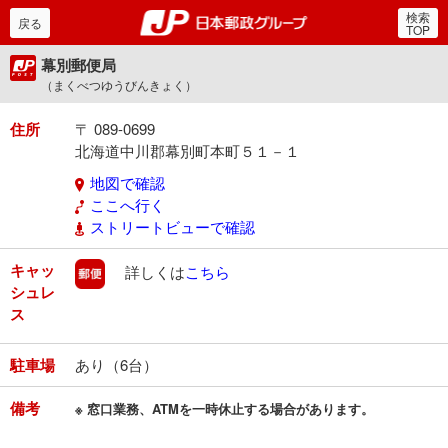
検索
郵便局・日本郵政グルー
戻る
TOP
幕別郵便局
（まくべつゆうびんきょく）
住所
〒 089-0699
北海道中川郡幕別町本町５１－１
地図で確認
ここへ行く
ストリートビューで確認
キャッ
郵便
詳しくは
こちら
シュレ
ス
駐車場
あり（6台）
備考
※ 窓口業務、ATMを一時休止する場合があります。