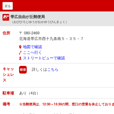
戻る
帯広自由が丘郵便局
（おびひろじゆうがおかゆうびんきょく）
住所
〒 080-2469
北海道帯広市西十九条南５－３５－７
地図で確認
ここへ行く
ストリートビューで確認
キャッ
郵便
詳しくは
こちら
シュレ
ス
駐車場
あり（4台）
備考
☆当郵便局は、12:30～13:30の間、窓口の営業を休止しており