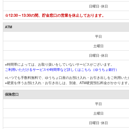
日曜日･休日
☆12:30～13:30の間、貯金窓口の営業を休止しております。
ATM
平日
土曜日
日曜日･休日
※時間帯によっては、お取り扱いをしていないサービスがございます。
ご利用いただけるサービスや時間帯など詳しくはこちら（ゆうちょ銀行）
○いつでも手数料無料で、ゆうちょ口座のお預け入れ・お引き出しをご利用いた
※硬貨を伴うお預け入れ・お引き出しは、別途、ATM硬貨預払料金がかかります
保険窓口
平日
土曜日
日曜日･休日