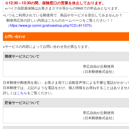
☆12:30～13:30の間、保険窓口の営業を休止しております。
※バイク自賠責保険はお客さまスマホ等からのWebでの申込みとなります。
○いつもご利用されている郵便局で、商品やサービスを宣伝してみませんか？
郵便局広告の詳しい内容はこちらのホームページをご覧ください！！
（
https://www.jp-comm.jp/showshop.php?CD=911070
）
お問い合わせ
※サービスの内容によってお問い合わせ先が異なります。
郵便サービスについて
帯広自由が丘郵便局
（日本郵便株式会社）
日本郵便や郵便局を装い、お客さま宛てに自動音声等による不審な電話がかかっ
日本郵便では、上記のような電話をかけ、個人情報をお尋ねすることはありませ
詳しくは
こちら
をご覧ください。
貯金サービスについて
帯広自由が丘郵便局
（日本郵便株式会社）