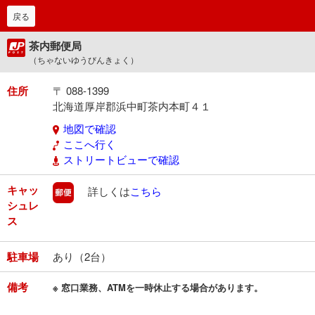
戻る
茶内郵便局
（ちゃないゆうびんきょく）
住所
〒 088-1399
北海道厚岸郡浜中町茶内本町４１
地図で確認
ここへ行く
ストリートビューで確認
キャッ
郵便
詳しくは
こちら
シュレ
ス
駐車場
あり（2台）
備考
※ 窓口業務、ATMを一時休止する場合があります。