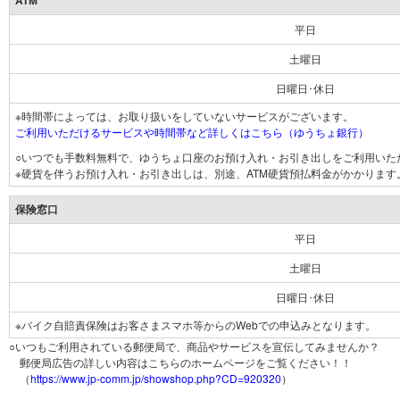
ATM
平日
土曜日
日曜日･休日
※時間帯によっては、お取り扱いをしていないサービスがございます。
ご利用いただけるサービスや時間帯など詳しくはこちら（ゆうちょ銀行）
○いつでも手数料無料で、ゆうちょ口座のお預け入れ・お引き出しをご利用いた
※硬貨を伴うお預け入れ・お引き出しは、別途、ATM硬貨預払料金がかかります
保険窓口
平日
土曜日
日曜日･休日
※バイク自賠責保険はお客さまスマホ等からのWebでの申込みとなります。
○いつもご利用されている郵便局で、商品やサービスを宣伝してみませんか？
郵便局広告の詳しい内容はこちらのホームページをご覧ください！！
（
https://www.jp-comm.jp/showshop.php?CD=920320
）