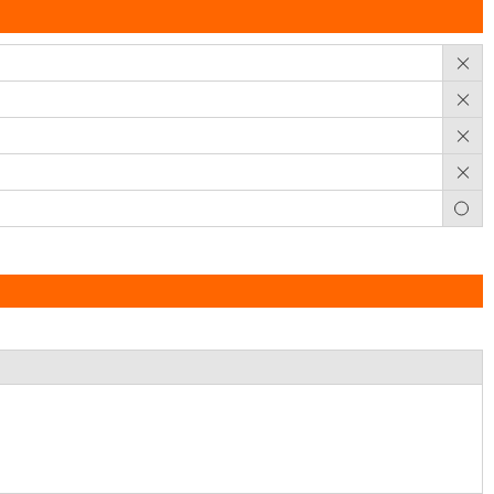
×
×
×
×
○