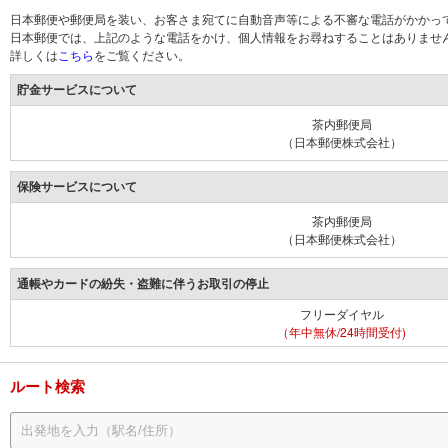
日本郵便や郵便局を装い、お客さま宛てに自動音声等による不審な電話がかかっ
日本郵便では、上記のような電話をかけ、個人情報をお尋ねすることはありませ
詳しくは
こちら
をご覧ください。
貯金サービスについて
茶内郵便局
（日本郵便株式会社）
保険サービスについて
茶内郵便局
（日本郵便株式会社）
通帳やカードの紛失・盗難に伴うお取引の停止
フリーダイヤル
（年中無休/24時間受付)
ルート検索