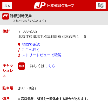
検索
郵便局・日本郵政グルー
戻る
TOP
計根別郵便局
（けねべつゆうびんきょく）
住所
〒 088-2682
北海道標津郡中標津町計根別本通西１－９
地図で確認
ここへ行く
ストリートビューで確認
キャッ
郵便
詳しくは
こちら
シュレ
ス
駐車場
あり（8台）
備考
※ 窓口業務、ATMを一時休止する場合があります。