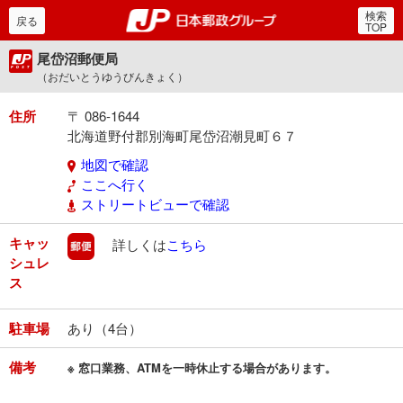
検索
郵便局・日本郵政グルー
戻る
TOP
尾岱沼郵便局
（おだいとうゆうびんきょく）
住所
〒 086-1644
北海道野付郡別海町尾岱沼潮見町６７
地図で確認
ここへ行く
ストリートビューで確認
キャッ
郵便
詳しくは
こちら
シュレ
ス
駐車場
あり（4台）
備考
※ 窓口業務、ATMを一時休止する場合があります。