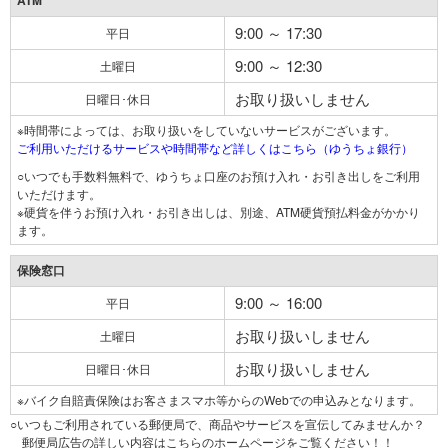
ATM
9:00 ～ 17:30
平日
9:00 ～ 12:30
土曜日
お取り扱いしません
日曜日･休日
※時間帯によっては、お取り扱いをしていないサービスがございます。
ご利用いただけるサービスや時間帯など詳しくはこちら（ゆうちょ銀行）
○いつでも手数料無料で、ゆうちょ口座のお預け入れ・お引き出しをご利用
いただけます。
※硬貨を伴うお預け入れ・お引き出しは、別途、ATM硬貨預払料金がかかり
ます。
保険窓口
9:00 ～ 16:00
平日
お取り扱いしません
土曜日
お取り扱いしません
日曜日･休日
※バイク自賠責保険はお客さまスマホ等からのWebでの申込みとなります。
○いつもご利用されている郵便局で、商品やサービスを宣伝してみませんか？
郵便局広告の詳しい内容はこちらのホームページをご覧ください！！