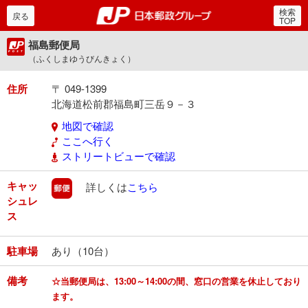
検索
郵便局・日本郵政グルー
戻る
TOP
福島郵便局
（ふくしまゆうびんきょく）
住所
〒 049-1399
北海道松前郡福島町三岳９－３
地図で確認
ここへ行く
ストリートビューで確認
キャッ
郵便
詳しくは
こちら
シュレ
ス
駐車場
あり（10台）
備考
☆当郵便局は、13:00～14:00の間、窓口の営業を休止しており
ます。