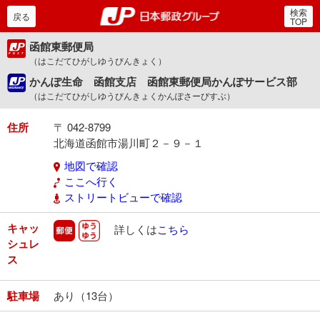
検索
郵便局・日本郵政グルー
戻る
TOP
函館東郵便局
（はこだてひがしゆうびんきょく）
かんぽ生命 函館支店 函館東郵便局かんぽサービス部
（はこだてひがしゆうびんきょくかんぽさーびすぶ）
住所
〒 042-8799
北海道函館市湯川町２－９－１
地図で確認
ここへ行く
ストリートビューで確認
キャッ
郵便
ゆうゆう
詳しくは
こちら
シュレ
ス
駐車場
あり（13台）