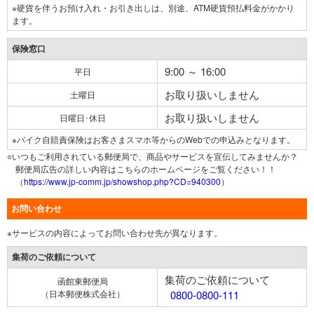
※硬貨を伴うお預け入れ・お引き出しは、別途、ATM硬貨預払料金がかかり
ます。
保険窓口
9:00 ～ 16:00
平日
お取り扱いしません
土曜日
お取り扱いしません
日曜日･休日
※バイク自賠責保険はお客さまスマホ等からのWebでの申込みとなります。
○いつもご利用されている郵便局で、商品やサービスを宣伝してみませんか？
郵便局広告の詳しい内容はこちらのホームページをご覧ください！！
（
https://www.jp-comm.jp/showshop.php?CD=940300
）
お問い合わせ
※サービスの内容によってお問い合わせ先が異なります。
集荷のご依頼について
集荷のご依頼について
函館東郵便局
（日本郵便株式会社）
0800-0800-111