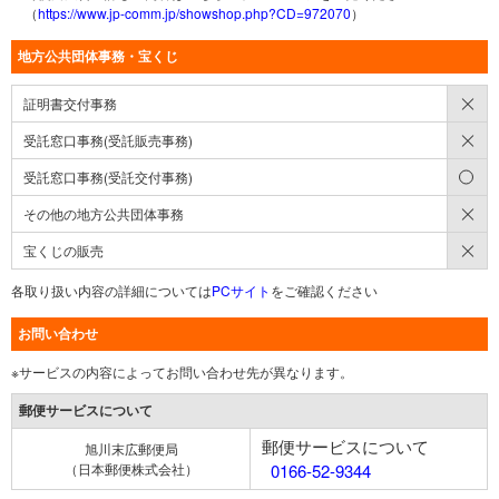
（
https://www.jp-comm.jp/showshop.php?CD=972070
）
地方公共団体事務・宝くじ
×
証明書交付事務
×
受託窓口事務(受託販売事務)
○
受託窓口事務(受託交付事務)
×
その他の地方公共団体事務
×
宝くじの販売
各取り扱い内容の詳細については
PCサイト
をご確認ください
お問い合わせ
※サービスの内容によってお問い合わせ先が異なります。
郵便サービスについて
郵便サービスについて
旭川末広郵便局
（日本郵便株式会社）
0166-52-9344