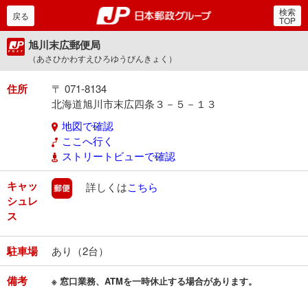
検索
郵便局・日本郵政グルー
戻る
TOP
旭川末広郵便局
（あさひかわすえひろゆうびんきょく）
住所
〒 071-8134
北海道旭川市末広四条３－５－１３
地図で確認
ここへ行く
ストリートビューで確認
キャッ
郵便
詳しくは
こちら
シュレ
ス
駐車場
あり（2台）
備考
※ 窓口業務、ATMを一時休止する場合があります。