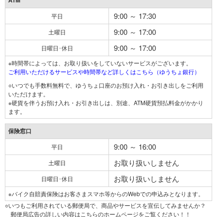
ATM
9:00 ～ 17:30
平日
9:00 ～ 17:00
土曜日
9:00 ～ 17:00
日曜日･休日
※時間帯によっては、お取り扱いをしていないサービスがございます。
ご利用いただけるサービスや時間帯など詳しくはこちら（ゆうちょ銀行）
○いつでも手数料無料で、ゆうちょ口座のお預け入れ・お引き出しをご利用
いただけます。
※硬貨を伴うお預け入れ・お引き出しは、別途、ATM硬貨預払料金がかかり
ます。
保険窓口
9:00 ～ 16:00
平日
お取り扱いしません
土曜日
お取り扱いしません
日曜日･休日
※バイク自賠責保険はお客さまスマホ等からのWebでの申込みとなります。
○いつもご利用されている郵便局で、商品やサービスを宣伝してみませんか？
郵便局広告の詳しい内容はこちらのホームページをご覧ください！！