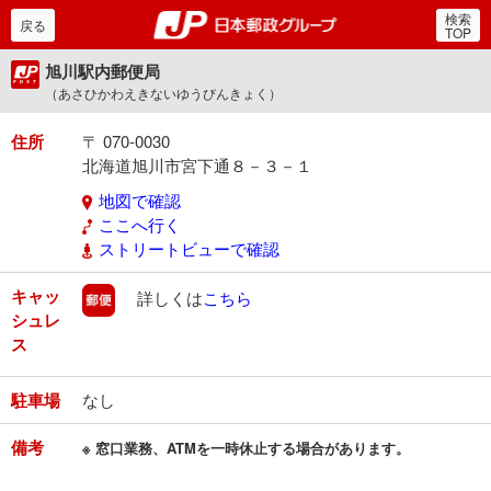
検索
郵便局・日本郵政グルー
戻る
TOP
旭川駅内郵便局
（あさひかわえきないゆうびんきょく）
住所
〒 070-0030
北海道旭川市宮下通８－３－１
地図で確認
ここへ行く
ストリートビューで確認
キャッ
郵便
詳しくは
こちら
シュレ
ス
駐車場
なし
備考
※ 窓口業務、ATMを一時休止する場合があります。