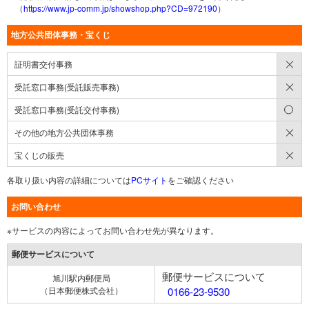
（
https://www.jp-comm.jp/showshop.php?CD=972190
）
地方公共団体事務・宝くじ
×
証明書交付事務
×
受託窓口事務(受託販売事務)
○
受託窓口事務(受託交付事務)
×
その他の地方公共団体事務
×
宝くじの販売
各取り扱い内容の詳細については
PCサイト
をご確認ください
お問い合わせ
※サービスの内容によってお問い合わせ先が異なります。
郵便サービスについて
郵便サービスについて
旭川駅内郵便局
（日本郵便株式会社）
0166-23-9530