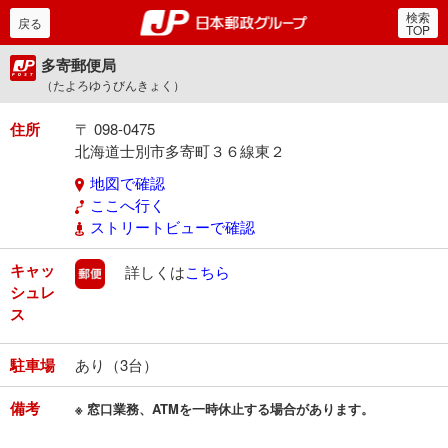
検索
郵便局・日本郵政グルー
戻る
TOP
多寄郵便局
（たよろゆうびんきょく）
住所
〒 098-0475
北海道士別市多寄町３６線東２
地図で確認
ここへ行く
ストリートビューで確認
キャッ
郵便
詳しくは
こちら
シュレ
ス
駐車場
あり（3台）
備考
※ 窓口業務、ATMを一時休止する場合があります。