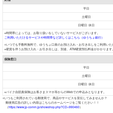
ATM
平日
土曜日
日曜日･休日
※時間帯によっては、お取り扱いをしていないサービスがございます。
ご利用いただけるサービスや時間帯など詳しくはこちら（ゆうちょ銀行）
○いつでも手数料無料で、ゆうちょ口座のお預け入れ・お引き出しをご利用いた
※硬貨を伴うお預け入れ・お引き出しは、別途、ATM硬貨預払料金がかかります
保険窓口
平日
土曜日
日曜日･休日
※バイク自賠責保険はお客さまスマホ等からのWebでの申込みとなります。
○いつもご利用されている郵便局で、商品やサービスを宣伝してみませんか？
郵便局広告の詳しい内容はこちらのホームページをご覧ください！！
（
https://www.jp-comm.jp/showshop.php?CD=990460
）