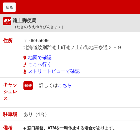
戻る
滝上郵便局
（たきのうえゆうびんきょく）
住所
〒 099-5699
北海道紋別郡滝上町滝ノ上市街地三条通２－９
地図で確認
ここへ行く
ストリートビューで確認
キャッ
郵便
詳しくは
こちら
シュレ
ス
駐車場
あり（4台）
備考
※ 窓口業務、ATMを一時休止する場合があります。