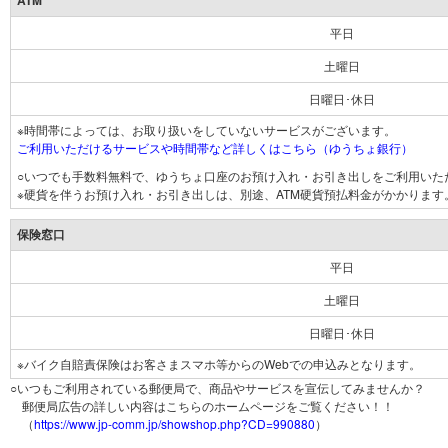
ATM
平日
土曜日
日曜日･休日
※時間帯によっては、お取り扱いをしていないサービスがございます。
ご利用いただけるサービスや時間帯など詳しくはこちら（ゆうちょ銀行）
○いつでも手数料無料で、ゆうちょ口座のお預け入れ・お引き出しをご利用いた
※硬貨を伴うお預け入れ・お引き出しは、別途、ATM硬貨預払料金がかかります
保険窓口
平日
土曜日
日曜日･休日
※バイク自賠責保険はお客さまスマホ等からのWebでの申込みとなります。
○いつもご利用されている郵便局で、商品やサービスを宣伝してみませんか？
郵便局広告の詳しい内容はこちらのホームページをご覧ください！！
（
https://www.jp-comm.jp/showshop.php?CD=990880
）