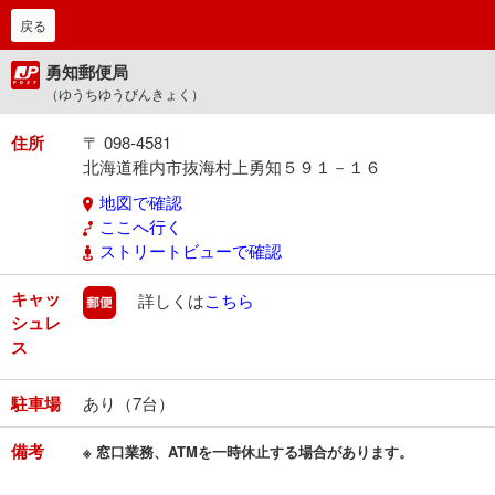
戻る
勇知郵便局
（ゆうちゆうびんきょく）
住所
〒 098-4581
北海道稚内市抜海村上勇知５９１－１６
地図で確認
ここへ行く
ストリートビューで確認
キャッ
郵便
詳しくは
こちら
シュレ
ス
駐車場
あり（7台）
備考
※ 窓口業務、ATMを一時休止する場合があります。