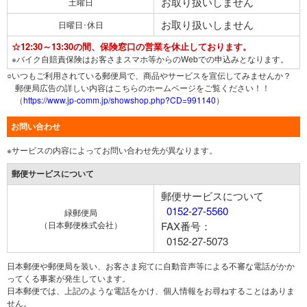
お取り扱いしません
土曜日
お取り扱いしません
日曜日･休日
☆12:30～13:30の間、保険窓口の営業を休止しております。
※バイク自賠責保険はお客さまスマホ等からのWebでの申込みとなります。
○いつもご利用されている郵便局で、商品やサービスを宣伝してみませんか？
郵便局広告の詳しい内容はこちらのホームページをご覧ください！！
（
https://www.jp-comm.jp/showshop.php?CD=991140
）
お問い合わせ
※サービスの内容によってお問い合わせ先が異なります。
郵便サービスについて
郵便サービスについて
0152-27-5560
緑郵便局
（日本郵便株式会社）
FAX番号：
0152-27-5073
日本郵便や郵便局を装い、お客さま宛てに自動音声等による不審な電話がかか
ってくる事案が発生しています。
日本郵便では、上記のような電話をかけ、個人情報をお尋ねすることはありま
せん。