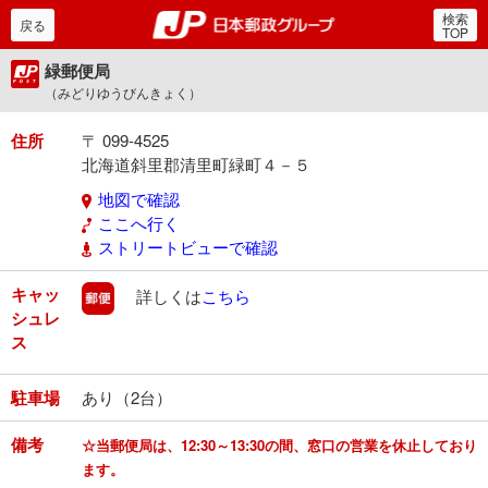
検索
郵便局・日本郵政グルー
戻る
TOP
緑郵便局
（みどりゆうびんきょく）
住所
〒 099-4525
北海道斜里郡清里町緑町４－５
地図で確認
ここへ行く
ストリートビューで確認
キャッ
郵便
詳しくは
こちら
シュレ
ス
駐車場
あり（2台）
備考
☆当郵便局は、12:30～13:30の間、窓口の営業を休止しており
ます。