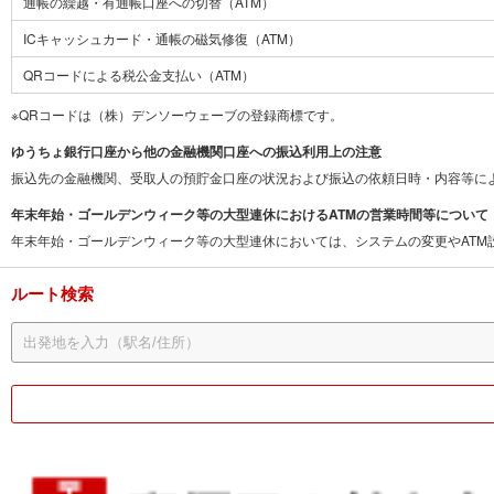
通帳の繰越・有通帳口座への切替（ATM）
ICキャッシュカード・通帳の磁気修復（ATM）
QRコードによる税公金支払い（ATM）
※QRコードは（株）デンソーウェーブの登録商標です。
ゆうちょ銀行口座から他の金融機関口座への振込利用上の注意
振込先の金融機関、受取人の預貯金口座の状況および振込の依頼日時・内容等に
年末年始・ゴールデンウィーク等の大型連休におけるATMの営業時間等について
年末年始・ゴールデンウィーク等の大型連休においては、システムの変更やAT
ルート検索