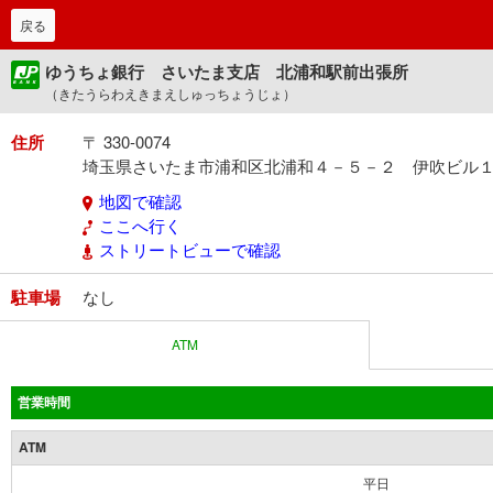
戻る
ゆうちょ銀行 さいたま支店 北浦和駅前出張所
（きたうらわえきまえしゅっちょうじょ）
住所
〒 330-0074
埼玉県さいたま市浦和区北浦和４－５－２ 伊吹ビル
地図で確認
ここへ行く
ストリートビューで確認
駐車場
なし
ATM
営業時間
ATM
平日