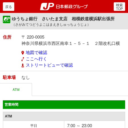
検索
郵便局・日本郵政グルー
戻る
TOP
ゆうちょ銀行 さいたま支店 相模鉄道横浜駅出張所
（さがみてつどうよこはまえきしゅっちょうじょ）
住所
〒 220-0005
神奈川県横浜市西区南幸１－５－１ ２階改札口横
地図で確認
ここへ行く
ストリートビューで確認
駐車場
なし
ATM
営業時間
ATM
7:00 ～ 23:00
平日