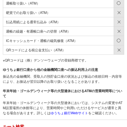
○
通帳取り扱い（ATM）
×
硬貨でのお取り扱い（ATM）
×
払込用紙による通常払込み（ATM）
×
通帳の繰越・有通帳口座への切替（ATM）
○
ICキャッシュカード・通帳の磁気修復（ATM）
×
QRコードによる税公金支払い（ATM）
※QRコードは（株）デンソーウェーブの登録商標です。
ゆうちょ銀行口座から他の金融機関口座への振込利用上の注意
振込先の金融機関、受取人の預貯金口座の状況および振込の依頼日時・内容等
により、お振込が翌日以降のお取り扱いとなることがあります。
年末年始・ゴールデンウィーク等の大型連休におけるATMの営業時間等につい
て
年末年始・ゴールデンウィーク等の大型連休においては、システムの変更やAT
M設置場所の休館等により、営業時間やご利用いただけるサービスが通常と異
なる場合があります。詳しくは
ゆうちょ銀行Webサイト
をご確認ください。
ルート検索