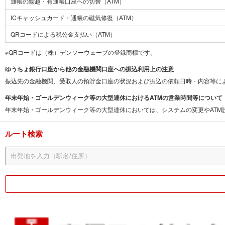
通帳の繰越・有通帳口座への切替（ATM）
ICキャッシュカード・通帳の磁気修復（ATM）
QRコードによる税公金支払い（ATM）
※QRコードは（株）デンソーウェーブの登録商標です。
ゆうちょ銀行口座から他の金融機関口座への振込利用上の注意
振込先の金融機関、受取人の預貯金口座の状況および振込の依頼日時・内容等に
年末年始・ゴールデンウィーク等の大型連休におけるATMの営業時間等について
年末年始・ゴールデンウィーク等の大型連休においては、システムの変更やAT
ルート検索