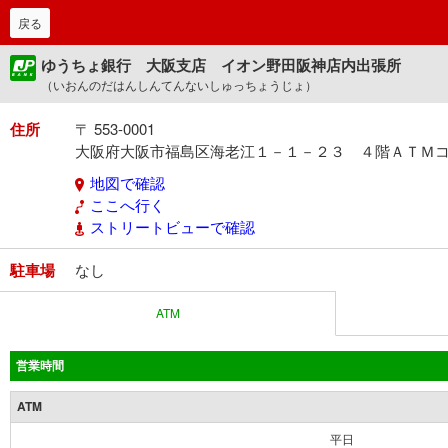
戻る
ゆうちょ銀行 大阪支店 イオン野田阪神店内出張所
（いおんのだはんしんてんないしゅっちょうじょ）
住所
〒 553-0001
大阪府大阪市福島区海老江１－１－２３ ４階ＡＴＭ
地図で確認
ここへ行く
ストリートビューで確認
駐車場
なし
ATM
営業時間
ATM
平日