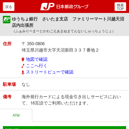
検索
郵便局・日本郵政グルー
戻る
TOP
ゆうちょ銀行 さいたま支店 ファミリーマート川越天沼
店内出張所
（ふぁみりーまーとかわごえあまぬまてんないしゅっちょうじょ）
住所
〒 350-0806
埼玉県川越市大字天沼新田３３７番地２
地図で確認
ここへ行く
ストリートビューで確認
駐車場
なし
備考
海外発行カードによる現金引き出しサービスにおい
て、16言語でご利用いただけます。
ATM