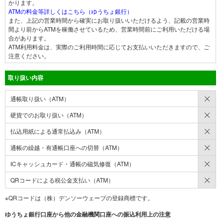
かります。
ATMの料金等詳しくはこちら（ゆうちょ銀行）
また、上記の営業時間から確実にお取り扱いいただけるよう、記載の営業時
間より前からATMを稼働させているため、営業時間前にご利用いただける場
合があります。
ATM利用料金は、実際のご利用時間に応じてお支払いいただきますので、ご
注意ください。
取り扱い内容
×
通帳取り扱い（ATM）
×
硬貨でのお取り扱い（ATM）
×
払込用紙による通常払込み（ATM）
×
通帳の繰越・有通帳口座への切替（ATM）
×
ICキャッシュカード・通帳の磁気修復（ATM）
×
QRコードによる税公金支払い（ATM）
※QRコードは（株）デンソーウェーブの登録商標です。
ゆうちょ銀行口座から他の金融機関口座への振込利用上の注意