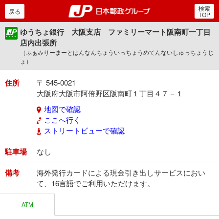
検索
郵便局・日本郵政グルー
戻る
TOP
ゆうちょ銀行 大阪支店 ファミリーマート阪南町一丁目
店内出張所
（ふぁみりーまーとはんなんちょういっちょうめてんないしゅっちょうじ
ょ）
住所
〒 545-0021
大阪府大阪市阿倍野区阪南町１丁目４７－１
地図で確認
ここへ行く
ストリートビューで確認
駐車場
なし
備考
海外発行カードによる現金引き出しサービスにおい
て、16言語でご利用いただけます。
ATM