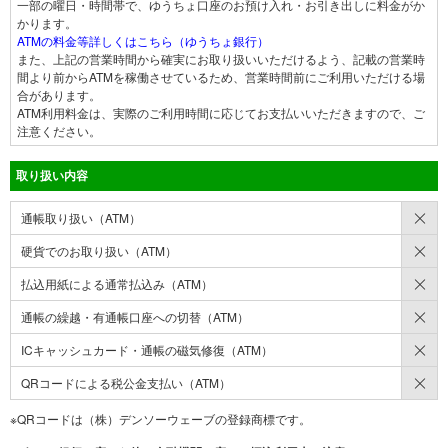
一部の曜日・時間帯で、ゆうちょ口座のお預け入れ・お引き出しに料金がか
かります。
ATMの料金等詳しくはこちら（ゆうちょ銀行）
また、上記の営業時間から確実にお取り扱いいただけるよう、記載の営業時
間より前からATMを稼働させているため、営業時間前にご利用いただける場
合があります。
ATM利用料金は、実際のご利用時間に応じてお支払いいただきますので、ご
注意ください。
取り扱い内容
×
通帳取り扱い（ATM）
×
硬貨でのお取り扱い（ATM）
×
払込用紙による通常払込み（ATM）
×
通帳の繰越・有通帳口座への切替（ATM）
×
ICキャッシュカード・通帳の磁気修復（ATM）
×
QRコードによる税公金支払い（ATM）
※QRコードは（株）デンソーウェーブの登録商標です。