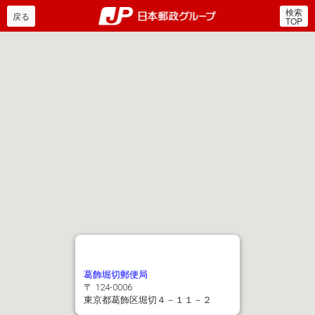
検索
郵便局・日本郵政グルー
戻る
TOP
葛飾堀切郵便局
〒 124-0006
東京都葛飾区堀切４－１１－２