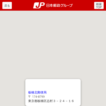
検索
郵便局・日本郵政グルー
戻る
TOP
板橋北郵便局
〒 174-8799
東京都板橋区志村３－２４－１６