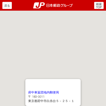
検索
郵便局・日本郵政グルー
戻る
TOP
府中車返団地内郵便局
〒 183-0011
東京都府中市白糸台５－２５－１