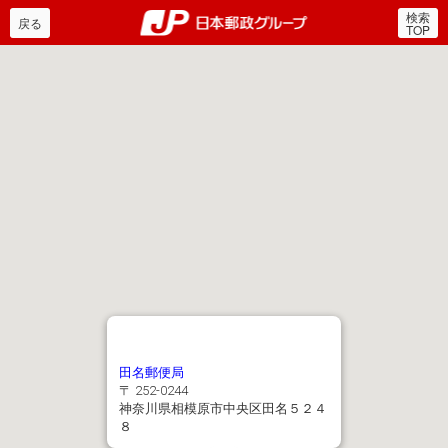
検索
郵便局・日本郵政グルー
戻る
TOP
田名郵便局
〒 252-0244
神奈川県相模原市中央区田名５２４
８