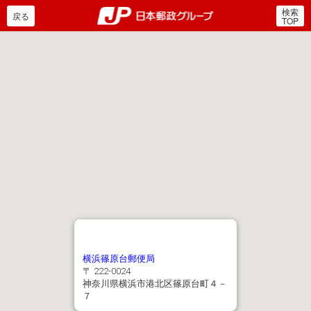
検索
郵便局・日本郵政グルー
戻る
TOP
横浜篠原台郵便局
〒 222-0024
神奈川県横浜市港北区篠原台町４－
７