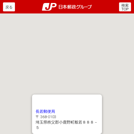
検索
郵便局・日本郵政グルー
戻る
TOP
長若郵便局
〒 368-0103
埼玉県秩父郡小鹿野町般若８８８－
５