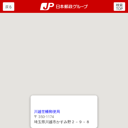
検索
郵便局・日本郵政グルー
戻る
TOP
川越笠幡郵便局
〒 350-1174
埼玉県川越市かすみ野２－９－８