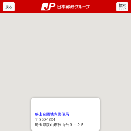
検索
郵便局・日本郵政グルー
戻る
TOP
狭山台団地内郵便局
〒 350-1304
埼玉県狭山市狭山台３－２５